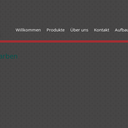
Willkommen
Produkte
Über uns
Kontakt
Aufbau
arben
Sand
8-Kiesel
RAU
ANTHRAZITGRAU (RAL 7016)