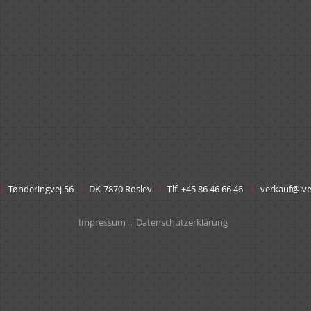
-Grün (NCS S 5010-G50Y
SCHWARZ
r
I
Tønderingvej 56
I
DK-7870 Roslev
I
Tlf. +45 86 46 66 46
I
verkauf@ive
Impressum
.
Datenschutzerklärung