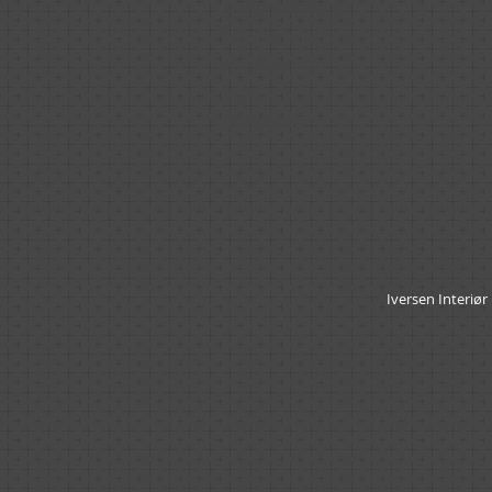
• Kleiderschränke
• Schreibtische
• Wandboarde
• Körbe
13
• Lichtleisten
Iversen Interiø