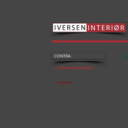
F
CONTRA
• Stollenwandsystem
7-
• Oberflächenbehandlungen
• Farben
• Türen
• Griffe
• Modellübersicht
• Planungshilfe
G
• Hängeschränke