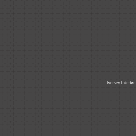
• Schreibtische
• Wandboarde
• Körbe
• Lichtleisten
13-
Iversen Interiø