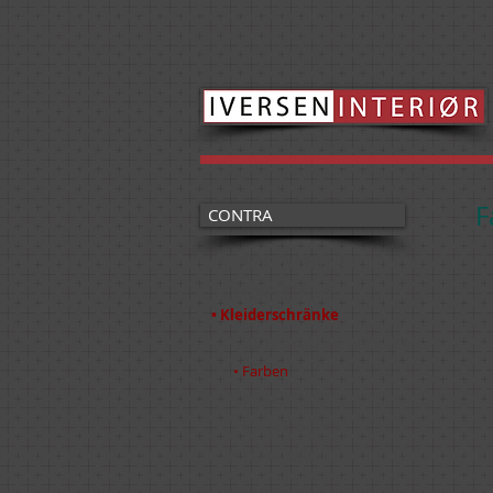
F
CONTRA
• Stollenwandsystem
7-
• Hängeschränke
• Kleiderschränke
• Oberflächenbehandlungen
• Farben
• Griffe
• Modellübersicht
GR
• Planungshilfe