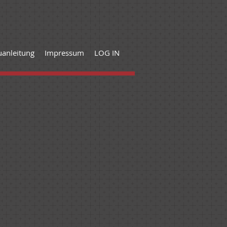
anleitung
Impressum
LOG IN
-Fango (Braun)
ENSTERGRAU (RAL 7040)