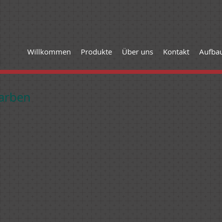
Willkommen
Produkte
Über uns
Kontakt
Aufbau
arben
Sand
8-Kiesel
9
AU
ANTHRAZITGRAU (RAL 7016)
F