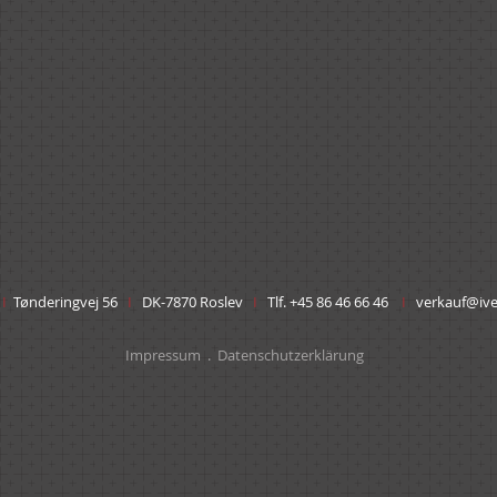
Grün (NCS S 5010-G50Y
SCHWARZ
r
I
Tønderingvej 56
I
DK-7870 Roslev
I
Tlf. +45 86 46 66 46
I
verkauf@ive
Impressum
.
Datenschutzerklärung